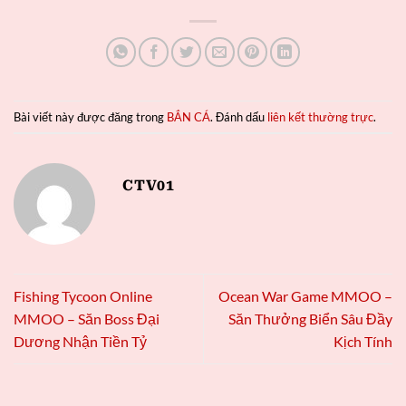
Bài viết này được đăng trong
BẮN CÁ
. Đánh dấu
liên kết thường trực
.
CTV01
Fishing Tycoon Online
Ocean War Game MMOO –
MMOO – Săn Boss Đại
Săn Thưởng Biển Sâu Đầy
Dương Nhận Tiền Tỷ
Kịch Tính