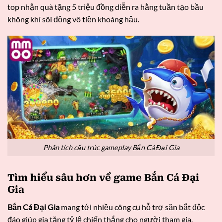
top nhận quà tặng 5 triệu đồng diễn ra hằng tuần tạo bầu
không khí sôi động vô tiền khoáng hậu.
Phân tích cấu trúc gameplay Bắn Cá Đại Gia
Tìm hiểu sâu hơn về game Bắn Cá Đại
Gia
Bắn Cá Đại Gia
mang tới nhiều công cụ hỗ trợ săn bắt độc
đáo giúp gia tăng tỷ lệ chiến thắng cho người tham gia.