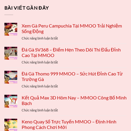
BÀI VIẾT GẦN ĐÂY
Xem Gà Peru Campuchia Tại MMOO Trải Nghiệm
Sống Động
ở
Chức năng bình luận bị tắt
Xem
Gà
Đá Gà SV368 – Điểm Hẹn Theo Dõi Thi Đấu Đỉnh
Peru
Cao Tại MMOO
Campuchia
ở
Chức năng bình luận bị tắt
Tại
Đá
MMOO
Gà
Đá Gà Thomo 999 MMOO – Sức Hút Đỉnh Cao Từ
Trải
SV368
Nghiệm
Trường Gà
–
Sống
ở
Chức năng bình luận bị tắt
Điểm
Động
Đá
Hẹn
Gà
Kết Quả Max 3D Hôm Nay – MMOO Công Bố Minh
Theo
Thomo
Dõi
Bạch
999
Thi
ở
Chức năng bình luận bị tắt
MMOO
Đấu
Kết
–
Đỉnh
Quả
Keno Quay Số Trực Tuyến MMOO – Định Hình
Sức
Cao
Max
Hút
Phong Cách Chơi Mới
Tại
3D
Đỉnh