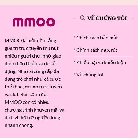
VỀ CHÚNG TÔI
* Chích sách bảo mật
MMOO là một nền tảng
giải trí trực tuyến thu hút
* Chính sách nạp, rút
nhiều người chơi nhờ giao
* Khiếu nại và khiếu kiện
diện thân thiện và dễ sử
dụng. Nhà cái cung cấp đa
* Về chúng tôi
dạng trò chơi như cá cược
thể thao, casino trực tuyến
và slot. Bên cạnh đó,
MMOO còn có nhiều
chương trình khuyến mãi và
dịch vụ hỗ trợ người dùng
nhanh chóng.