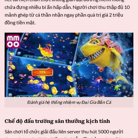
chứa đựng nhiều bí ẩn hấp dẫn. Người chơi thu thập đủ 10
mảnh ghép từ cá thần nhận ngay phần quà trị giá 2 triệu
đồng tiền mặt.
Đánh giá hệ thống nhiệm vụ Đại Gia Bắn Cá
Chế độ đấu trường săn thưởng kịch tính
Sân chơi tổ chức giải đấu liên server thu hút 5000 người