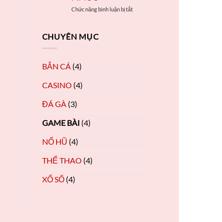
–
ở
Chức năng bình luận bị tắt
Định
Tra
Hình
Cứu
Phong
Mega
CHUYÊN MỤC
Cách
6/45
Chơi
Hôm
Mới
Nay
BẮN CÁ
(4)
–
Xem
CASINO
(4)
Kết
Quả
Mới
ĐÁ GÀ
(3)
Nhất
Tại
GAME BÀI
(4)
MMOO
NỔ HŨ
(4)
THỂ THAO
(4)
XỔ SỐ
(4)