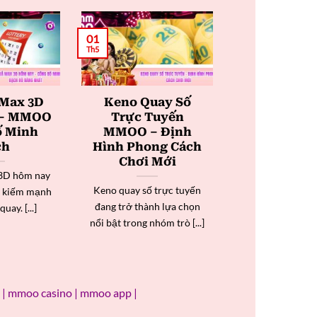
01
Th5
 Max 3D
Keno Quay Số
 – MMOO
Trực Tuyến
ố Minh
MMOO – Định
ch
Hình Phong Cách
Chơi Mới
3D hôm nay
Keno quay số trực tuyến
m kiếm mạnh
đang trở thành lựa chọn
uay. [...]
nổi bật trong nhóm trò [...]
| mmoo casino | mmoo app |