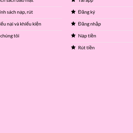
ính sách nạp, rút
Đăng ký
iếu nại và khiếu kiện
Đăng nhập
 chúng tôi
Nạp tiền
Rút tiền