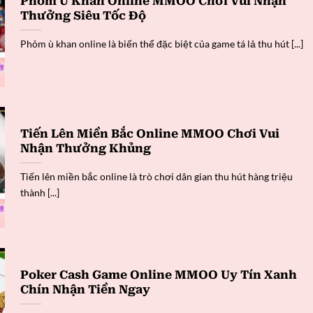
Phỏm Ù Khan Online MMOO Chơi Vui Nhận
Thưởng Siêu Tốc Độ
Phỏm ù khan online là biến thể đặc biệt của game tá lả thu hút [...]
Tiến Lên Miền Bắc Online MMOO Chơi Vui
Nhận Thưởng Khủng
Tiến lên miền bắc online là trò chơi dân gian thu hút hàng triệu
thành [...]
Poker Cash Game Online MMOO Uy Tín Xanh
Chín Nhận Tiền Ngay