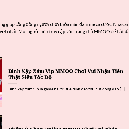
ởng giúp cộng đồng người chơi thỏa mãn đam mê cá cược. Nhà cái
t vời nhất. Mọi người nên truy cập vào trang chủ MMOO để bắt đ
Binh Xập Xám Vip MMOO Chơi Vui Nhận Tiền
Thật Siêu Tốc Độ
Binh xập xám vip là game bài trí tuệ đỉnh cao thu hút đông đảo [...]