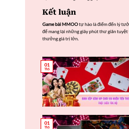
Kết luận
Game bài MMOO
tự hào là điểm đến lý tư
để mang lại những giây phút thư giãn tuyệ
thưởng giá trị lớn.
01
Th5
01
Th5