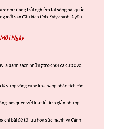
thực như đang trải nghiệm tại sòng bài quốc
g mỗi ván đấu kịch tính. Đây chính là yếu
 Mỗi Ngày
ây là danh sách những trò chơi cá cược vô
 lý vững vàng cùng khả năng phân tích các
àng làm quen với luật lệ đơn giản nhưng
ng chi bài để tối ưu hóa sức mạnh và đánh