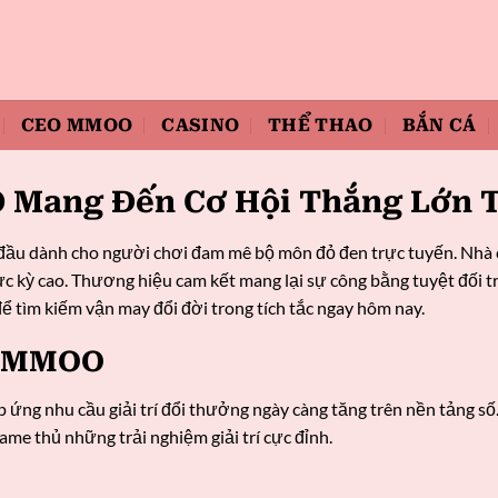
CEO MMOO
CASINO
THỂ THAO
BẮN CÁ
Mang Đến Cơ Hội Thắng Lớn T
 đầu dành cho người chơi đam mê bộ môn đỏ đen trực tuyến. Nhà 
ực kỳ cao. Thương hiệu cam kết mang lại sự công bằng tuyệt đối t
ể tìm kiếm vận may đổi đời trong tích tắc ngay hôm nay.
i MMOO
ng nhu cầu giải trí đổi thưởng ngày càng tăng trên nền tảng số
me thủ những trải nghiệm giải trí cực đỉnh.