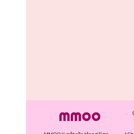
MMOO là một nền tảng giải trí
* Ch