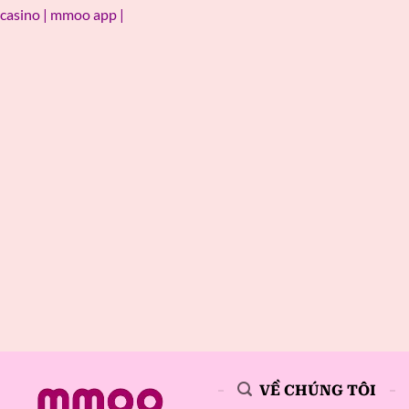
casino | mmoo app |
VỀ CHÚNG TÔI