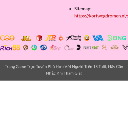
Sitemap:
https://kortwegdromen.nl/
Trang Game Trực Tuyến Phù Hợp Với Người Trên 18 Tuổi, Hãy Cân
Nhắc Khi Tham Gia!