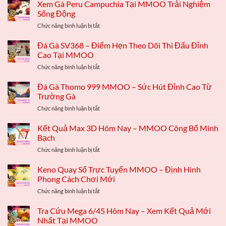
Xem Gà Peru Campuchia Tại MMOO Trải Nghiệm
Sống Động
ở
Chức năng bình luận bị tắt
Xem
Gà
Đá Gà SV368 – Điểm Hẹn Theo Dõi Thi Đấu Đỉnh
Peru
Cao Tại MMOO
Campuchia
ở
Chức năng bình luận bị tắt
Tại
Đá
MMOO
Gà
Đá Gà Thomo 999 MMOO – Sức Hút Đỉnh Cao Từ
Trải
SV368
Nghiệm
Trường Gà
–
Sống
ở
Chức năng bình luận bị tắt
Điểm
Động
Đá
Hẹn
Gà
Kết Quả Max 3D Hôm Nay – MMOO Công Bố Minh
Theo
Thomo
Dõi
Bạch
999
Thi
ở
Chức năng bình luận bị tắt
MMOO
Đấu
Kết
–
Đỉnh
Quả
Keno Quay Số Trực Tuyến MMOO – Định Hình
Sức
Cao
Max
Hút
Phong Cách Chơi Mới
Tại
3D
Đỉnh
MMOO
ở
Chức năng bình luận bị tắt
Hôm
Cao
Keno
Nay
Từ
Quay
Tra Cứu Mega 6/45 Hôm Nay – Xem Kết Quả Mới
–
Trường
Số
MMOO
Nhất Tại MMOO
Gà
Trực