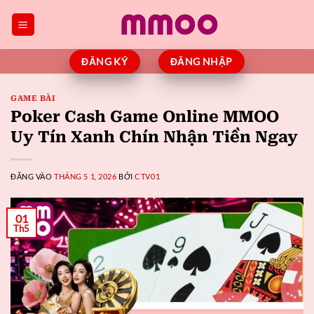
Bỏ
qua
nội
dung
ĐĂNG KÝ
ĐĂNG NHẬP
GAME BÀI
Poker Cash Game Online MMOO
Uy Tín Xanh Chín Nhận Tiền Ngay
ĐĂNG VÀO
THÁNG 5 1, 2026
BỞI
CTV01
01
Th5