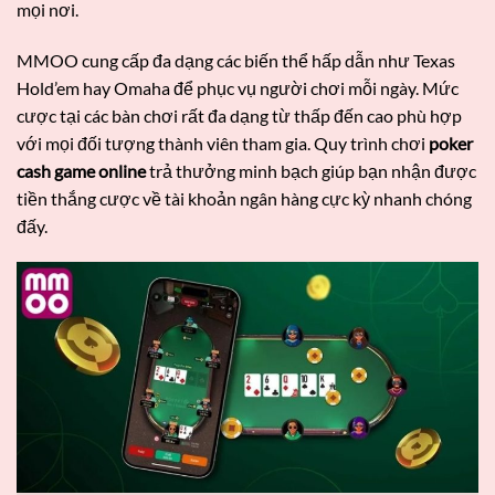
mọi nơi.
MMOO cung cấp đa dạng các biến thể hấp dẫn như Texas
Hold’em hay Omaha để phục vụ người chơi mỗi ngày. Mức
cược tại các bàn chơi rất đa dạng từ thấp đến cao phù hợp
với mọi đối tượng thành viên tham gia. Quy trình chơi
poker
cash game online
trả thưởng minh bạch giúp bạn nhận được
tiền thắng cược về tài khoản ngân hàng cực kỳ nhanh chóng
đấy.