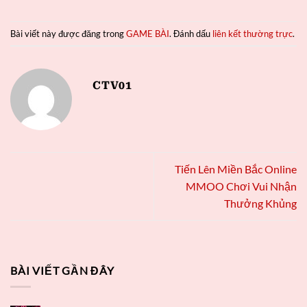
Bài viết này được đăng trong
GAME BÀI
. Đánh dấu
liên kết thường trực
.
CTV01
Tiến Lên Miền Bắc Online
MMOO Chơi Vui Nhận
Thưởng Khủng
BÀI VIẾT GẦN ĐÂY