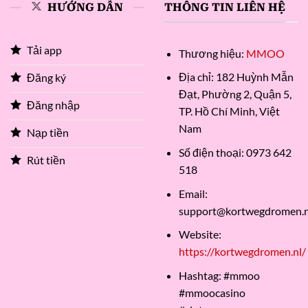
HƯỚNG DẪN
THÔNG TIN LIÊN HỆ
Tải app
Thương hiệu:
MMOO
Địa chỉ:
182 Huỳnh Mẫn
Đăng ký
Đạt, Phường 2, Quận 5,
Đăng nhập
TP. Hồ Chí Minh, Việt
Nam
Nạp tiền
Số điện thoại:
0973 642
Rút tiền
518
Email:
support@kortwegdromen.n
Website:
https://kortwegdromen.nl/
Hashtag: #mmoo
#mmoocasino