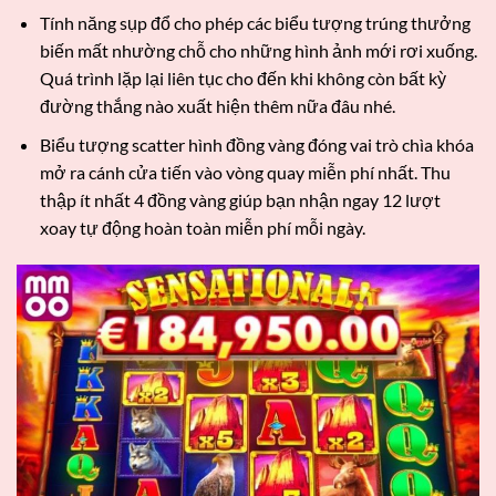
Tính năng sụp đổ cho phép các biểu tượng trúng thưởng
biến mất nhường chỗ cho những hình ảnh mới rơi xuống.
Quá trình lặp lại liên tục cho đến khi không còn bất kỳ
đường thắng nào xuất hiện thêm nữa đâu nhé.
Biểu tượng scatter hình đồng vàng đóng vai trò chìa khóa
mở ra cánh cửa tiến vào vòng quay miễn phí nhất. Thu
thập ít nhất 4 đồng vàng giúp bạn nhận ngay 12 lượt
xoay tự động hoàn toàn miễn phí mỗi ngày.