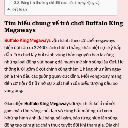
Bảng trả thưởng chi tiết các biểu tượng động vật
Kết luận
Tìm hiểu chung về trò chơi Buffalo King
Megaways
Buffalo King Megaways
vận hành theo cơ chế megaways
hiện đại tạo ra 32400 cách chiến thắng khác biệt cực kỳ hấp
dẫn. Trò chơi lấy bối cảnh vùng thảo nguyên bao la cùng
những loài động vật hoang dã mạnh mẽ sinh sống lâu đời. Hệ
thống lưới gồm 6 cột chính cộng thêm 1 hàng phụ nằm ngay
phía trên đầu các guồng quay cực đỉnh. Mỗi vòng xoay mang
đến cơ hội nổ hũ nhờ sự xuất hiện của biểu tượng đầu bò
vàng óng.
Giao diện
Buffalo King Megaways
được thiết kế tỉ mỉ với
gam màu tím, vàng chủ đạo vô cùng bắt mắt người xem.
Những hình ảnh đại bàng, sói xám, báo rừng hiện lên sống
động tạo cảm giác chân thực tuyệt đối khi tham gia. Địa chỉ