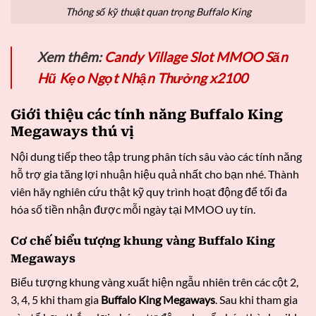
Thông số kỹ thuật quan trọng Buffalo King
Xem thêm:
Candy Village Slot MMOO Săn
Hũ Kẹo Ngọt Nhận Thưởng x2100
Giới thiệu các tính năng Buffalo King
Megaways thú vị
Nội dung tiếp theo tập trung phân tích sâu vào các tính năng
hỗ trợ gia tăng lợi nhuận hiệu quả nhất cho bạn nhé. Thành
viên hãy nghiên cứu thật kỹ quy trình hoạt động để tối đa
hóa số tiền nhận được mỗi ngày tại MMOO uy tín.
Cơ chế biểu tượng khung vàng Buffalo King
Megaways
Biểu tượng khung vàng xuất hiện ngẫu nhiên trên các cột 2,
3, 4, 5 khi tham gia
Buffalo King Megaways
. Sau khi tham gia