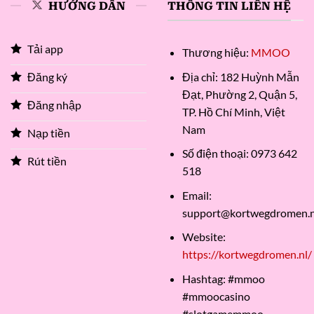
HƯỚNG DẪN
THÔNG TIN LIÊN HỆ
Tải app
Thương hiệu:
MMOO
Địa chỉ:
182 Huỳnh Mẫn
Đăng ký
Đạt, Phường 2, Quận 5,
Đăng nhập
TP. Hồ Chí Minh, Việt
Nam
Nạp tiền
Số điện thoại:
0973 642
Rút tiền
518
Email:
support@kortwegdromen.n
Website:
https://kortwegdromen.nl/
Hashtag: #mmoo
#mmoocasino
#slotgamemmoo