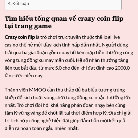
Kết luận
Tìm hiểu tổng quan về crazy coin flip
tại trang game
Crazy coin flip
là trò chơi trực tuyến thuộc thể loại live
casino thế hệ mới đầy kịch tính hấp dẫn nhất. Người dùng
trải qua ba giai đoạn gồm quay hũ kèm nạp tiền thưởng cùng
vòng tung đồng xu may mắn cuối. Hệ số nhân thưởng tăng
liên tục bắt đầu từ mức 5.0 cho đến khi đạt đỉnh cao 2000.0
lần cược hiện nay.
Thành viên MMOO cần thu thập đủ ba biểu tượng trùng
khớp để kích hoạt vòng chơi tung đồng xu nhận thưởng lớn
nhất. Trò chơi đòi hỏi khả năng phán đoán nhạy bén cùng
tâm lý vững vàng để chốt lãi tại thời điểm hợp lý. Địa chỉ giải
trí tích hợp công nghệ hiện đại giúp đảm bảo mọi kết quả
diễn ra hoàn toàn ngẫu nhiên nhất.