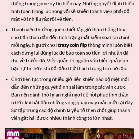
thống trang game uy tín hiện nay. Những quyết định thiếu
tính toán trong lúc nóng vội sẽ khiến thành viên phải đối
mặt với nhiều rắc rối về tiền.
Thành viên thường quên thiết lập giới hạn thắng thua
cho bản thân dẫn đến tình trạng mất kiểm soát tài chính
mỗi ngày. Người chơi
crazy coin flip
thông minh luôn biết
cách dừng lại đúng lúc để bảo toàn số tiền lợi nhuận đã
thu về trước đó. Việc quản trị nguồn vốn hiệu quả giúp
bạn tự tin hơn khi đối đầu thử thách trong trò chơi đó.
Chơi liên tục trong nhiều giờ liền khiến não bộ mệt mỏi
dẫn đến những quyết định sai lầm trong các ván cược.
Bạn nên dành thời gian nghỉ ngơi để hồi phục tinh thần
trước khi bắt đầu những vòng quay may mắn mới tại đây.
Sự tập trung cao độ chính là yếu tố then chốt giúp thành
viên gặt hái được nhiều thành công to lớn nhất.