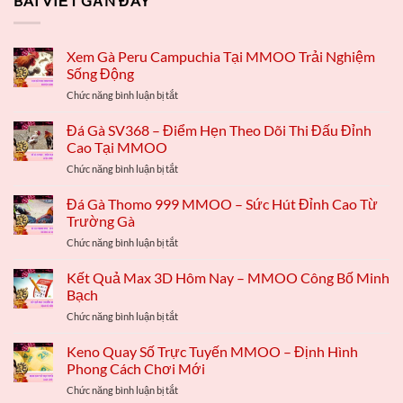
BÀI VIẾT GẦN ĐÂY
Xem Gà Peru Campuchia Tại MMOO Trải Nghiệm
Sống Động
ở
Chức năng bình luận bị tắt
Xem
Gà
Đá Gà SV368 – Điểm Hẹn Theo Dõi Thi Đấu Đỉnh
Peru
Cao Tại MMOO
Campuchia
ở
Chức năng bình luận bị tắt
Tại
Đá
MMOO
Gà
Đá Gà Thomo 999 MMOO – Sức Hút Đỉnh Cao Từ
Trải
SV368
Nghiệm
Trường Gà
–
Sống
ở
Chức năng bình luận bị tắt
Điểm
Động
Đá
Hẹn
Gà
Kết Quả Max 3D Hôm Nay – MMOO Công Bố Minh
Theo
Thomo
Dõi
Bạch
999
Thi
ở
Chức năng bình luận bị tắt
MMOO
Đấu
Kết
–
Đỉnh
Quả
Keno Quay Số Trực Tuyến MMOO – Định Hình
Sức
Cao
Max
Hút
Phong Cách Chơi Mới
Tại
3D
Đỉnh
MMOO
ở
Chức năng bình luận bị tắt
Hôm
Cao