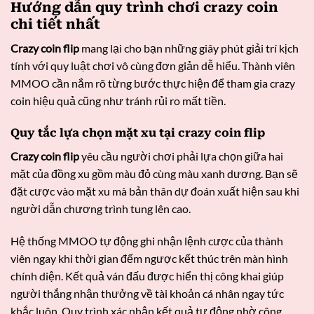
Hướng dẫn quy trình chơi crazy coin
chi tiết nhất
Crazy coin flip
mang lại cho bạn những giây phút giải trí kịch
tính với quy luật chơi vô cùng đơn giản dễ hiểu. Thành viên
MMOO cần nắm rõ từng bước thực hiện để tham gia crazy
coin hiệu quả cũng như tránh rủi ro mất tiền.
Quy tắc lựa chọn mặt xu tại crazy coin flip
Crazy coin flip
yêu cầu người chơi phải lựa chọn giữa hai
mặt của đồng xu gồm màu đỏ cùng màu xanh dương. Bạn sẽ
đặt cược vào mặt xu mà bản thân dự đoán xuất hiện sau khi
người dẫn chương trình tung lên cao.
Hệ thống MMOO tự động ghi nhận lệnh cược của thành
viên ngay khi thời gian đếm ngược kết thúc trên màn hình
chính diện. Kết quả ván đấu được hiển thị công khai giúp
người thắng nhận thưởng về tài khoản cá nhân ngay tức
khắc luôn. Quy trình xác nhận kết quả tự động nhờ công