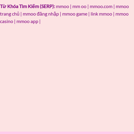
Từ Khóa Tìm Kiếm (SERP):
mmoo | mm oo | mmoo.com | mmoo
trang chủ | mmoo đăng nhập | mmoo game | link mmoo | mmoo
casino | mmoo app |