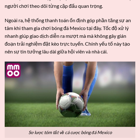
người chơi theo dõi từng cặp đấu quan trọng.
Ngoài ra, hệ thống thanh toán ổn định góp phần tăng sự an
tâm khi tham gia chơi bóng đá Mexico tại đây. Tốc độ xử lý
nhanh giúp giao dịch diễn ra mượt mà mà không gây gián
đoạn trải nghiệm đặt kèo trực tuyến. Chính yếu tố này tạo
nên sự tin tưởng lâu dài giữa hội viên và nhà cái.
Sơ lược tóm tắt về cá cược bóng đá Mexico