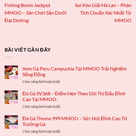
Fishing Boom Jackpot
Soi Kèo Giải Hà Lan – Phân
MMOO – Sân Chơi Săn Dưới
Tích Chuẩn Xác Nhất Từ
Đại Dương
MMOO
BÀI VIẾT GẦN ĐÂY
Xem Gà Peru Campuchia Tại MMOO Trải Nghiệm
Sống Động
ở
Chức năng bình luận bị tắt
Xem
Gà
Đá Gà SV368 – Điểm Hẹn Theo Dõi Thi Đấu Đỉnh
Peru
Cao Tại MMOO
Campuchia
ở
Chức năng bình luận bị tắt
Tại
Đá
MMOO
Gà
Đá Gà Thomo 999 MMOO – Sức Hút Đỉnh Cao Từ
Trải
SV368
Nghiệm
Trường Gà
–
Sống
ở
Chức năng bình luận bị tắt
Điểm
Động