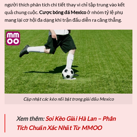
người thích phân tích chi tiết thay vì chỉ tập trung vào kết
quả chung cuộc.
Cược bóng đá Mexico
ở nhóm tỷ lệ phụ
mang lại cơ hội đa dạng khi trận đấu diễn ra căng thẳng.
Cập nhật các kèo nổi bật trong giải đấu Mexico
Xem thêm:
Soi Kèo Giải Hà Lan – Phân
Tích Chuẩn Xác Nhất Từ MMOO