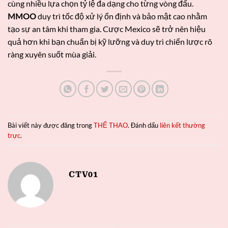
cùng nhiều lựa chọn tỷ lệ đa dạng cho từng vòng đấu.
MMOO
duy trì tốc độ xử lý ổn định và bảo mật cao nhằm
tạo sự an tâm khi tham gia. Cược Mexico sẽ trở nên hiệu
quả hơn khi bạn chuẩn bị kỹ lưỡng và duy trì chiến lược rõ
ràng xuyên suốt mùa giải.
Bài viết này được đăng trong
THỂ THAO
. Đánh dấu
liên kết thường
trực
.
CTV01