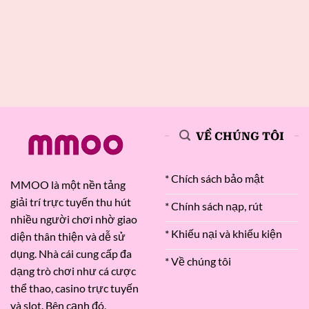
VỀ CHÚNG TÔI
* Chích sách bảo mật
MMOO là một nền tảng
giải trí trực tuyến thu hút
* Chính sách nạp, rút
nhiều người chơi nhờ giao
* Khiếu nại và khiếu kiện
diện thân thiện và dễ sử
dụng. Nhà cái cung cấp đa
* Về chúng tôi
dạng trò chơi như cá cược
thể thao, casino trực tuyến
và slot. Bên cạnh đó,