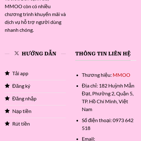
MMOO còn có nhiều
chương trình khuyến mãi và
dịch vụ hỗ trợ người dùng
nhanh chóng.
HƯỚNG DẪN
THÔNG TIN LIÊN HỆ
Tải app
Thương hiệu:
MMOO
Địa chỉ:
182 Huỳnh Mẫn
Đăng ký
Đạt, Phường 2, Quận 5,
Đăng nhập
TP. Hồ Chí Minh, Việt
Nam
Nạp tiền
Số điện thoại:
0973 642
Rút tiền
518
Email: